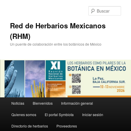
Ir
Ir
al
al
Busc
contenido
contenido
principal
secundario
Red de Herbarios Mexicanos
(RHM)
Un puente de colaboración entre los botánicos de México
Menú
Noticias
Bienvenidos
Información general
principal
Quienes somos
El portal Symbiota
Iniciar sesión
Directorio de herbarios
Proveedores