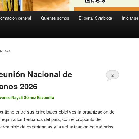
formación general
Quienes somos
El portal Symbiota
Iniciar se
IR-DGO
eunión Nacional de
2
anos 2026
Ivonne Nayeli Gómez Escamilla
tiene entre sus principales objetivos la organización de
egan a los herbarios del país, con el propósito de
intercambio de experiencias y la actualización de métodos