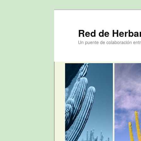
Ir
Ir
al
al
contenido
contenido
Red de Herba
principal
secundario
Un puente de colaboración entr