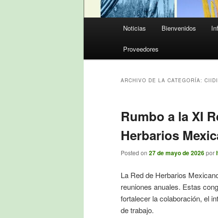
Menú
Noticias
Bienvenidos
In
principal
Proveedores
ARCHIVO DE LA CATEGORÍA:
CIID
Rumbo a la XI R
Herbarios Mexic
Posted on
27 de mayo de 2026
por
La Red de Herbarios Mexicanos 
reuniones anuales. Estas congr
fortalecer la colaboración, el 
de trabajo.